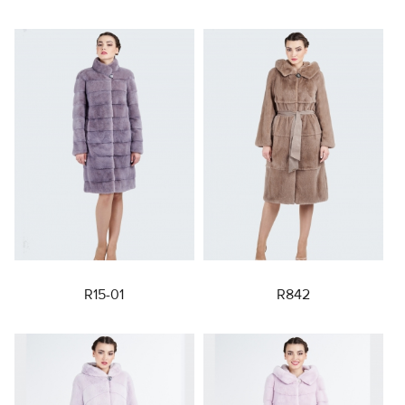
R15-01
R842