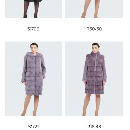
S1700
R50-50
S1721
R16-48