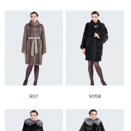
R07
S1708