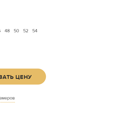
6
48
50
52
54
ЗАТЬ ЦЕНУ
азмеров